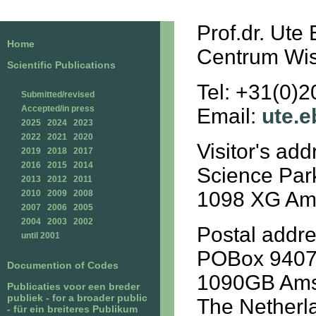
Prof.dr. Ute 
Home
Centrum Wis
Scientific Publications
Tel: +31(0)
Submitted/revised
Accepted/in press
Email:
ute.e
2025
2024
2023
2022
2021
2020
Visitor's add
2019
2018
2017
2016
2015
2014
Science Par
2013
2012
2011
1098 XG Am
2010
2009
2008
2007
2006
2005
2004
2003
2002
Postal addre
until 2001
POBox 940
Documention of Codes
1090GB Am
Publicaties voor een breder
publiek - for a broader public
The Netherl
- für ein breiteres Publikum